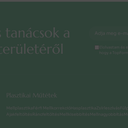
s
t
a
n
á
c
s
o
k
a
t
e
r
ü
l
e
t
é
r
ő
l
Elolvastam és 
hogy a TopForm
Plasztikai Műtétek
Mellplasztika
Férfi Mellkorrekció
Hasplasztika
Zsírleszívás
Fül
Ajakfeltöltés
Ráncfeltöltés
Mellkisebbítés
Mellnagyobbítás
Me