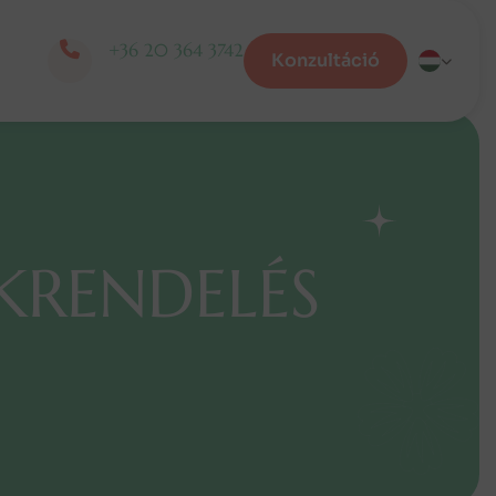
+36 20 364 3742
Konzultáció
K
R
E
N
D
E
L
É
S