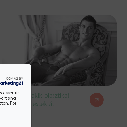
s essential.
Focisták, akik plasztikai
vertising
műtéten estek át
tton. For