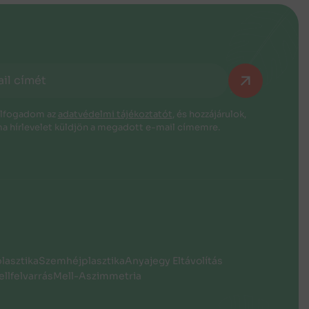
elfogadom az
adatvédelmi tájékoztatót
, és hozzájárulok,
a hírlevelet küldjön a megadott e-mail címemre.
plasztika
Szemhéjplasztika
Anyajegy Eltávolítás
llfelvarrás
Mell-Aszimmetria