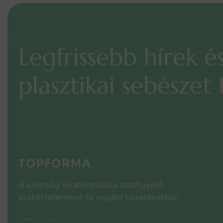
L
e
g
f
r
i
s
s
e
b
b
h
í
r
e
k
é
p
l
a
s
z
t
i
k
a
i
s
e
b
é
s
z
e
t
TOPFORMA
A szépség újraformálása odafigyelő
szakértelemmel és egyéni kezelésekkel.