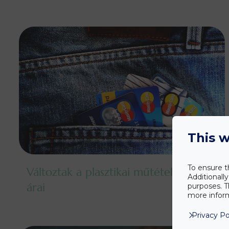
This w
To ensure t
Változtak a plasztikai műtétek
Additionall
árai
purposes. T
more inform
Privacy Po