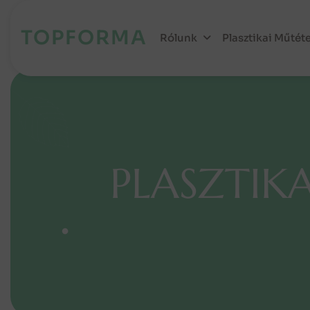
TOPFORMA
Rólunk
Plasztikai Műtét
P
L
A
S
Z
T
I
K