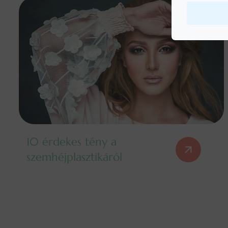
10 érdekes tény a
szemhéjplasztikáról