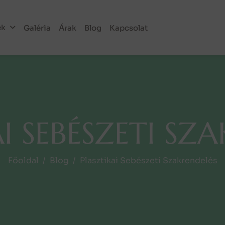
ek
Galéria
Árak
Blog
Kapcsolat
A
I
S
E
B
É
S
Z
E
T
I
S
Z
A
Főoldal
Blog
Plasztikai Sebészeti Szakrendelés