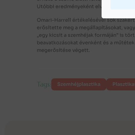
Utóbbi eredményeként elvékonyították a
Omari-Harrell értékelésével sok szakértő
erősítette meg a megállapításokat, vagy 
„egy kicsit a szemhéjak formáján” is tör
beavatkozásokat évenként és a műtétek t
megerősítése végett.
Tags:
Szemhéjplasztika
Plasztika