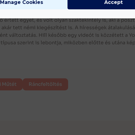
Manage Cookies
Accept
z orra hegyét és csökkentették az orrlyukai szélességé
 értett egyet, és volt olyan szaktekintély is, aki a po
akár tett némi kiegészítést is. A hírességek átalakulásá
tént változtatás. Hill később egy videót is közzétett a
ípusa szerint is lebontja, miközben előtte és utána ké
i Műtét
Ráncfeltöltés