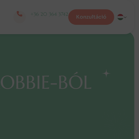
+36 20 364 3742
Konzultáció
O
B
B
I
E
-
B
Ó
L