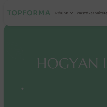
TOPFORMA
Rólunk
Plasztikai Műtét
H
O
G
Y
A
N