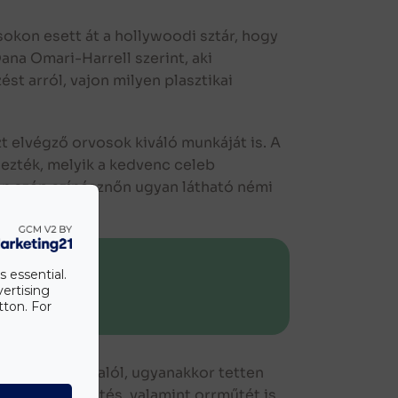
okon esett át a hollywoodi sztár, hogy
ana Omari-Harrell szerint, aki
st arról, vajon milyen plasztikai
t elvégző orvosok kiváló munkáját is. A
ezték, melyik a kedvenc celeb
an szép színésznőn ugyan látható némi
s essential.
vertising
tton. For
 a szemöldöke alól, ugyanakkor tetten
ása, ajakfeltöltés, valamint orrműtét is.