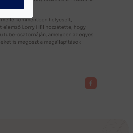
t.
szt mellé kommentben helyeselt,
t elemző Lorry Hill hozzátette, hogy
 YouTube-csatornáján, amelyben az egyes
peket is megoszt a megállapítások