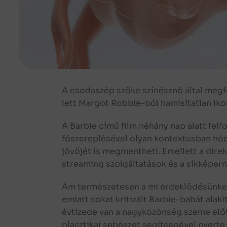
A csodaszép szőke színésznő által megfo
lett Margot Robbie-ból hamisítatlan iko
A Barbie című film néhány nap alatt fel
főszereplésével olyan kontextusban hódí
jövőjét is megmentheti. Emellett a direk
streaming szolgáltatások és a síkképern
Ám természetesen a mi érdeklődésünket n
emiatt sokat kritizált Barbie-babát ala
évtizede van a nagyközönség szeme előtt
plasztikai sebészet segítségével nyerte