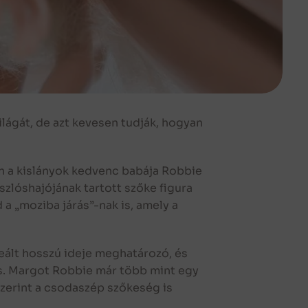
lágát, de azt kevesen tudják, hogyan
án a kislányok kedvenc babája Robbie
szlóshajójának tartott szőke figura
 a „moziba járás”-nak is, amely a
eált hosszú ideje meghatározó, és
as. Margot Robbie már több mint egy
szerint a csodaszép szőkeség is