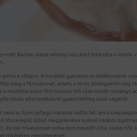
rmált Barbie-baba néhány nap alatt letarolta a mozik vi
n.
forgatta a világot. A korábbi gyerekes próbálkozások ut
tja meg a filmvásznat, amely a híres játékgyártó cég zá
t a mozikba szánt film hosszú idő után ismét reményt ad
yős tévék elterjedésével gyakorlatilag csak vegetál.
em az ilyen jellegű hatások keltik fel, ám a szépségid
kító főszereplő külső megjelenése sokkal inkább izgalm
, és bár hivatalosan soha nem beszélt róla, szakértők 
 el tökéletes megjelenését.