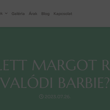
ek
Galéria
Árak
Blog
Kapcsolat
L
E
T
T
M
A
R
G
O
T
R
V
A
L
Ó
D
I
B
A
R
B
I
E
?
2023.07.26.