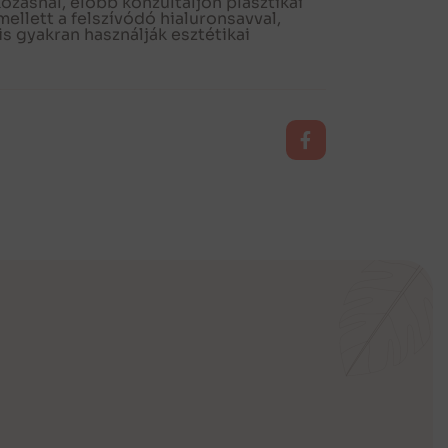
ozásnál, előbb konzultáljon plasztikai
ellett a felszívódó hialuronsavval,
is gyakran használják esztétikai