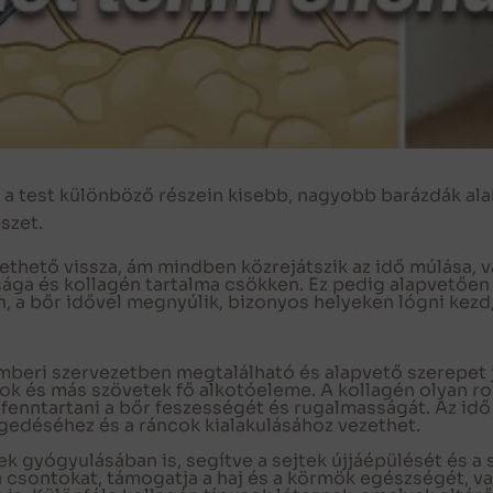
y a test különböző részein kisebb, nagyobb barázdák ala
szet.
ethető vissza, ám mindben közrejátszik az idő múlása, v
ága és kollagén tartalma csökken. Ez pedig alapvetően 
n, a bőr idővel megnyúlik, bizonyos helyeken lógni kezd
emberi szervezetben megtalálható és alapvető szerepet 
rcok és más szövetek fő alkotóeleme. A kollagén olyan r
 fenntartani a bőr feszességét és rugalmasságát. Az id
gedéséhez és a ráncok kialakulásához vezethet.
ek gyógyulásában is, segítve a sejtek újjáépülését és a
 a csontokat, támogatja a haj és a körmök egészségét, va