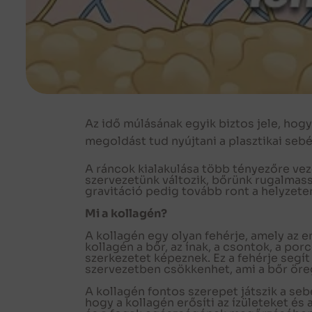
Az idő múlásának egyik biztos jele, hog
megoldást tud nyújtani a plasztikai sebé
A ráncok kialakulása több tényezőre vez
szervezetünk változik, bőrünk rugalmass
gravitáció pedig tovább ront a helyzete
Mi a kollagén?
A kollagén egy olyan fehérje, amely az 
kollagén a bőr, az ínak, a csontok, a po
szerkezetet képeznek. Ez a fehérje segít
szervezetben csökkenhet, ami a bőr öre
A kollagén fontos szerepet játszik a seb
hogy a kollagén erősíti az ízületeket és