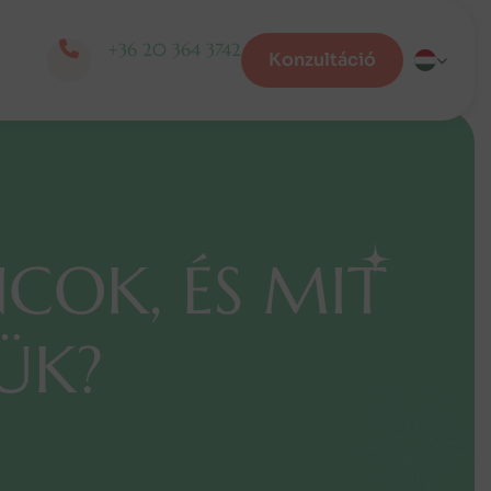
+36 20 364 3742
Konzultáció
N
C
O
K
,
É
S
M
I
T
Ü
K
?