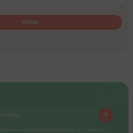
Küldés
elfogadom az
adatvédelmi tájékoztatót
, és hozzájárulok,