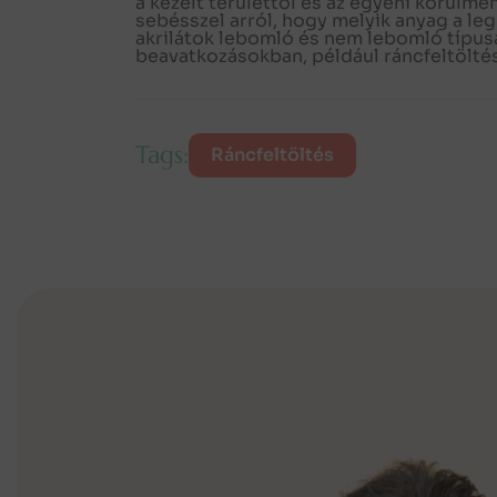
a kezelt területtől és az egyéni körülmé
sebésszel arról, hogy melyik anyag a leg
akrilátok lebomló és nem lebomló típusaiv
beavatkozásokban, például ráncfeltöltés
Tags:
Ráncfeltöltés