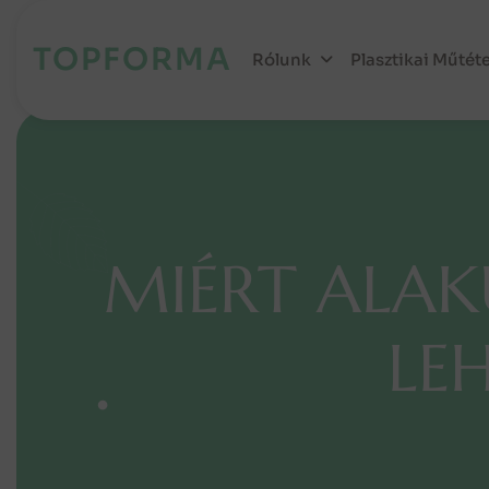
TOPFORMA
Rólunk
Plasztikai Műtét
M
I
É
R
T
A
L
A
K
L
E