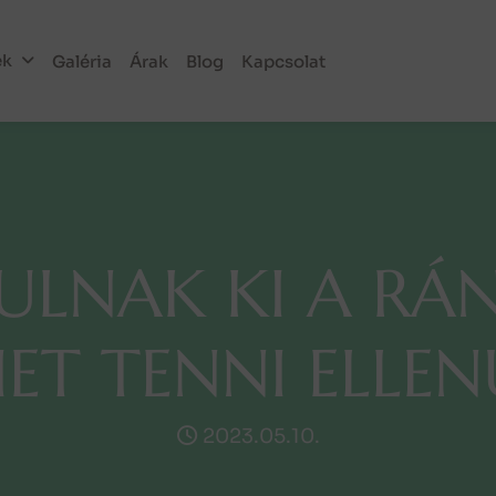
ek
Galéria
Árak
Blog
Kapcsolat
U
L
N
A
K
K
I
A
R
Á
H
E
T
T
E
N
N
I
E
L
L
E
N
2023.05.10.