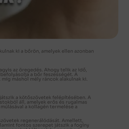
kulnak ki a bőrön, amelyek ellen azonban
agyis az öregedés. Ahogy telik az idő,
befolyásolja a bőr feszességét. A
, míg máshol mély ráncok alakulnak ki.
játszik a kötőszövetek felépítésében. A
ostokból áll, amelyek erős és rugalmas
ő múlásával a kollagén termelése a
 szövetek regenerálódását. Amellett,
lamint fontos szerepet játszik a fogíny