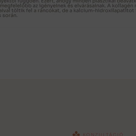
nyektől függően. Ezért, ahogy minden plasztikai beavatk
megfelelőbb az igényeinek és elvárásainak. A kollagén m
al töltik fel a ráncokat, de a kalcium-hidroxilapatitot 
 során.
KONZULTÁCIÓ